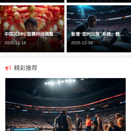
中国区DPC联赛时间调整，避开春节假期
新增“即时回放”系统，教练可在战术暂停期间使用
2025-12-16
2025-12-16
精彩推荐