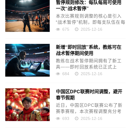
暂停规则修改：每队每局可使用
区社区的努力获得国际认可，赛
一次“战术暂停”
事旨在汇聚...
本次比赛规则调整的核心是引入
“战术暂停”机制，即每支队伍在每
局比赛中可申请一次不超过三十
675
2025-12-16
秒的暂停，供教练与队员进行关
键沟通。此举旨在提升赛事策略
新增“即时回放”系统，教练可在
深度，使队伍能更灵活地应对赛
战术暂停期间使用
场突发状况，减少因瞬时决策...
教练在战术暂停期间拥有了新工
具——即时回放系统已正式上
线，为比赛决策提供关键支持。
684
2025-12-16
该系统允许教练在请求暂停时，
通过平板快速调取并回看刚发生
中国区DPC联赛时间调整，避开
的比赛片段，画面清晰、操作简
春节假期
便。过去教练依赖记忆和口头描
述判...
近日，中国区DPC联赛公布了新
赛季赛程，本次赛程调整充分考
虑了春节假期这一传统团聚时
693
2025-12-16
刻，将主要比赛日安排在假期之
外，以确保选手和工作人员能够