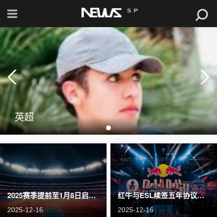
英超
英超
英超
2025赛季提前至1月8日启动，全年赛程更加紧凑
红牛与ESL续签五年协议，独家电竞饮品合作覆盖所有赛事
2025-12-16
2025-12-16