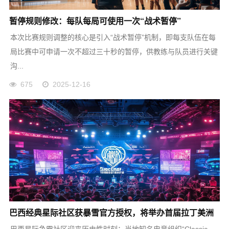
暂停规则修改：每队每局可使用一次“战术暂停”
本次比赛规则调整的核心是引入“战术暂停”机制，即每支队伍在每
局比赛中可申请一次不超过三十秒的暂停，供教练与队员进行关键
沟...
675
2025-12-16
巴西经典星际社区获暴雪官方授权，将举办首届拉丁美洲
邀请赛