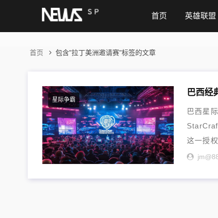
首页
英雄联盟
首页
包含"拉丁美洲邀请赛"标签的文章
巴西经
星际争霸
巴西星际
Star
这一授权
jm@8