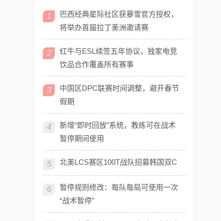
巴西经典星际社区获暴雪官方授权，
1
将举办首届拉丁美洲邀请赛
红牛与ESL续签五年协议，独家电竞
2
饮品合作覆盖所有赛事
中国区DPC联赛时间调整，避开春节
3
假期
新增“即时回放”系统，教练可在战术
4
暂停期间使用
北美LCS赛区100T战队招募韩国双C
5
暂停规则修改：每队每局可使用一次
6
“战术暂停”