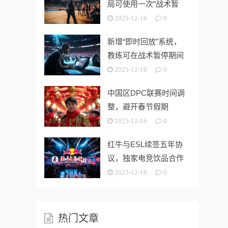
局可使用一次“战术暂
停”
2025-12-16
0
新增“即时回放”系统，
教练可在战术暂停期间
使用
2025-12-16
0
中国区DPC联赛时间调
整，避开春节假期
2025-12-16
0
红牛与ESL续签五年协
议，独家电竞饮品合作
覆盖所有赛
2025-12-16
0
热门文章