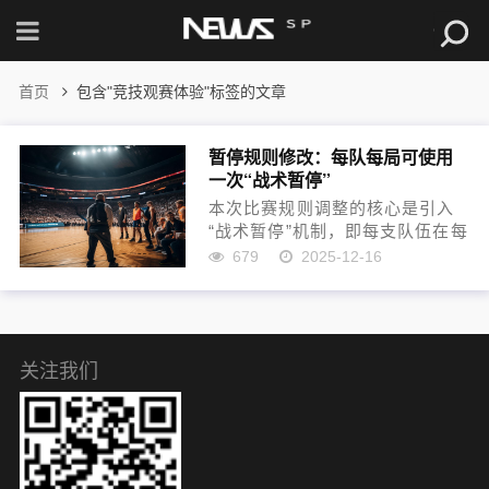
首页
包含"竞技观赛体验"标签的文章
暂停规则修改：每队每局可使用
一次“战术暂停”
本次比赛规则调整的核心是引入
“战术暂停”机制，即每支队伍在每
局比赛中可申请一次不超过三十
679
2025-12-16
秒的暂停，供教练与队员进行关
键沟通。此举旨在提升赛事策略
深度，使队伍能更灵活地应对赛
场突发状况，减少因瞬时决策...
关注我们