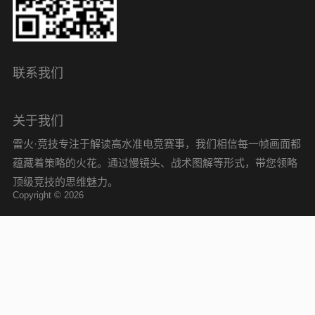
联系我们
关于我们
雷火·竞技专注于解读高水准电竞赛事，我们相信每一帧画面都
蕴藏着策略的火花。通过慢镜头、战术图解等形式，带您领略
顶级竞技的思维魅力。
Copyright © 2026