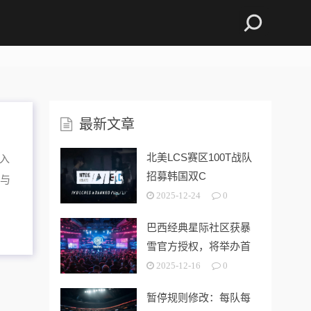
最新文章
北美LCS赛区100T战队
引入
招募韩国双C
控与
2025-12-24
0
巴西经典星际社区获暴
雪官方授权，将举办首
届拉丁美洲邀
2025-12-16
0
暂停规则修改：每队每